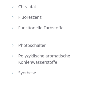
Chira­li­tät
5
Fluores­zenz
5
Funktio­nelle Farbstoffe
5
Photo­schal­ter
5
Polyzy­kli­sche aroma­ti­sche
5
Kohlenwasserstoffe
Synthese
5