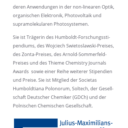
deren Anwen­dun­gen in der non-linea­ren Optik,
organi­schen Elektro­nik, Photo­vol­taik und
supra­mo­le­ku­la­ren Photosystemen.
Sie ist Träge­rin des Humboldt-Forschungs­sti­
pen­di­ums, des Wojciech Swietos­law­ski-Preises,
des Zonta-Preises, des Arnold-Sommer­feld-
Preises und des Thieme Chemis­try Journals
Awards sowie einer Reihe weite­rer Stipen­dien
und Preise. Sie ist Mitglied der Socie­tas
Humbold­tiana Polono­rum, Soltech, der Gesell­
schaft Deutscher Chemi­ker (GDCh) und der
Polni­schen Chemi­schen Gesellschaft.