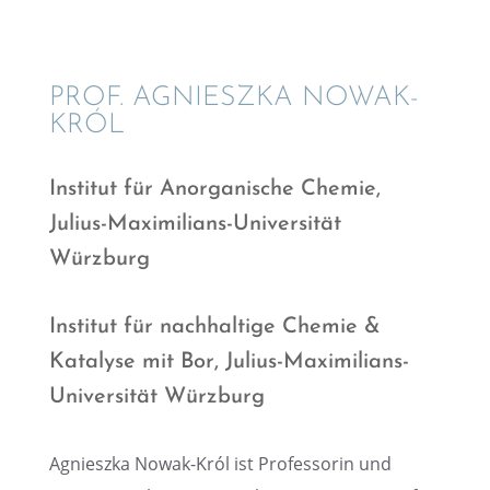
PROF. AGNIESZKA NOWAK-
KRÓL
Insti­tut für Anorga­ni­sche Chemie,
Julius-Maximi­li­ans-Univer­si­tät
Würzburg
Insti­tut für nachhal­tige Chemie &
Katalyse mit Bor, Julius-Maximi­li­ans-
Univer­si­tät Würzburg
Agnieszka Nowak-Król ist Profes­so­rin und