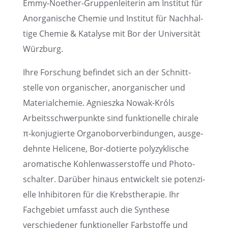
Emmy-Noether-Gruppen­lei­te­rin am Insti­tut für
Anorga­ni­sche Chemie und Insti­tut für Nachhal­
tige Chemie & Katalyse mit Bor der Univer­si­tät
Würzburg.
Ihre Forschung befin­det sich an der Schnitt­
stelle von organi­scher, anorga­ni­scher und
Materi­al­che­mie. Agnieszka Nowak-Króls
Arbeits­schwer­punkte sind funktio­nelle chirale
π‑konjugierte Organ­o­bor­ver­bin­dun­gen, ausge­
dehnte Helicene, Bor-dotierte polyzy­kli­sche
aroma­ti­sche Kohlen­was­ser­stoffe und Photo­
schal­ter. Darüber hinaus entwi­ckelt sie poten­zi­
elle Inhibi­to­ren für die Krebs­the­ra­pie. Ihr
Fachge­biet umfasst auch die Synthese
verschie­de­ner funktio­nel­ler Farbstoffe und