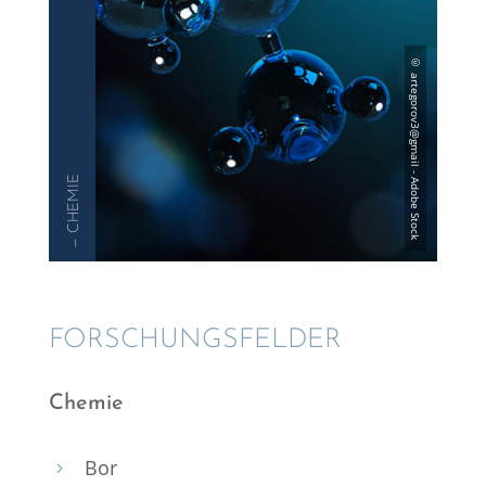
— CHEMIE
FORSCHUNGS­FEL­DER
Chemie
Bor
5