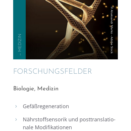
— MEDIZIN
FORSCHUNGS­FEL­DER
Biolo­gie, Medizin
Gefäß­re­ge­ne­ra­tion
5
Nährstoff­sen­so­rik und posttrans­la­tio­
5
nale Modifikationen