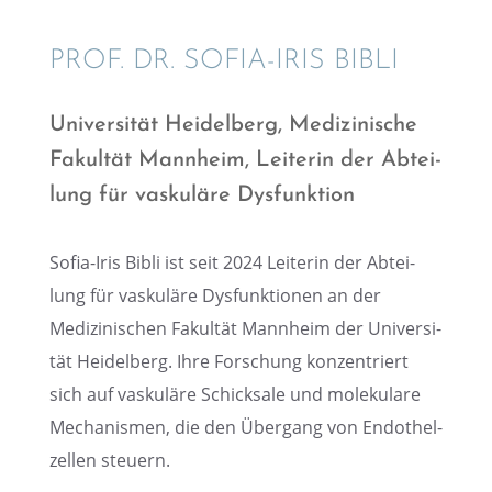
PROF. DR. SOFIA-IRIS BIBLI
Univer­si­tät Heidel­berg, Medizi­ni­sche
Fakul­tät Mannheim, Leite­rin der Abtei­
lung für vasku­läre Dysfunktion
Sofia-Iris Bibli ist seit 2024 Leite­rin der Abtei­
lung für vasku­läre Dysfunk­tio­nen an der
Medizi­ni­schen Fakul­tät Mannheim der Univer­si­
tät Heidel­berg. Ihre Forschung konzen­triert
sich auf vasku­läre Schick­sale und moleku­lare
Mecha­nis­men, die den Übergang von Endothel­
zel­len steuern.