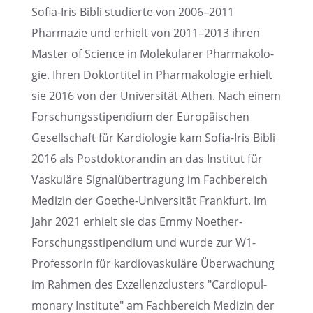
Sofia-Iris Bibli studierte von 2006–2011
Pharma­zie und erhielt von 2011–2013 ihren
Master of Science in Moleku­la­rer Pharma­ko­lo­
gie. Ihren Doktor­ti­tel in Pharma­ko­lo­gie erhielt
sie 2016 von der Univer­si­tät Athen. Nach einem
Forschungs­sti­pen­dium der Europäi­schen
Gesell­schaft für Kardio­lo­gie kam Sofia-Iris Bibli
2016 als Postdok­to­ran­din an das Insti­tut für
Vasku­läre Signal­über­tra­gung im Fachbe­reich
Medizin der Goethe-Univer­si­tät Frank­furt. Im
Jahr 2021 erhielt sie das Emmy Noether-
Forschungs­sti­pen­dium und wurde zur W1-
Profes­so­rin für kardio­vas­ku­läre Überwa­chung
im Rahmen des Exzel­lenz­clus­ters "Cardio­pul­
mo­nary Insti­tute" am Fachbe­reich Medizin der