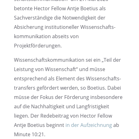
betonte Hector Fellow Antje Boetius als
Sachver­stän­dige die Notwen­dig­keit der
Absiche­rung insti­tu­tio­nel­ler Wissen­schafts­
kom­mu­ni­ka­tion abseits von
Projektförderungen.
Wissen­schafts­kom­mu­ni­ka­tion sei ein „Teil der
Leistung von Wissen­schaft“ und müsse
entspre­chend als Element des Wissen­schafts­
trans­fers geför­dert werden, so Boetius. Dabei
müsse der Fokus der Förde­rung insbe­son­dere
auf die Nachhal­tig­keit und Langfris­tig­keit
liegen. Der Redebei­trag von Hector Fellow
Antje Boetius beginnt
in der Aufzeich­nung
ab
Minute 10:21.