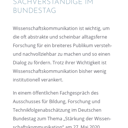
SACHVER­STÄN­DIGE IM
BUNDESTAG
Wissen­schafts­kom­mu­ni­ka­tion ist wichtig, um
die oft abstrakte und schein­bar alltags­ferne
Forschung für ein breite­res Publi­kum versteh-
und nachvoll­zieh­bar zu machen und so einen
Dialog zu fördern. Trotz ihrer Wichtig­keit ist
Wissen­schafts­kom­mu­ni­ka­tion bisher wenig
insti­tu­tio­nell verankert.
In einem öffent­li­chen Fachge­spräch des
Ausschus­ses für Bildung, Forschung und
Technik­fol­gen­ab­schät­zung im Deutschen
Bundes­tag zum Thema „Stärkung der Wissen­
schafts­kom­mu­ni­ka­tion“ am 27. Mai 2020