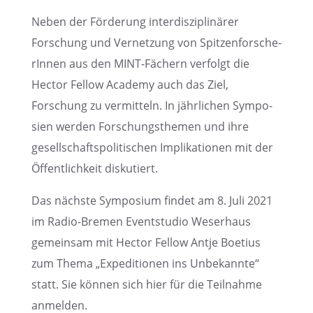
Neben der Förde­rung inter­dis­zi­pli­nä­rer
Forschung und Vernet­zung von Spitzen­for­sche­
rIn­nen aus den MINT-Fächern verfolgt die
Hector Fellow Academy auch das Ziel,
Forschung zu vermit­teln. In jährli­chen Sympo­
sien werden Forschungs­the­men und ihre
gesell­schafts­po­li­ti­schen Impli­ka­tio­nen mit der
Öffent­lich­keit diskutiert.
Das nächste Sympo­sium findet am 8. Juli 2021
im Radio-Bremen Eventstu­dio Weser­haus
gemein­sam mit Hector Fellow Antje Boetius
zum Thema „Expedi­tio­nen ins Unbekannte“
statt. Sie können sich hier für die Teilnahme
anmelden.