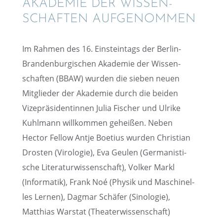
AKADE­MIE DER WISSEN­
SCHAF­TEN AUFGENOMMEN
Im Rahmen des 16. Einstein­tags der Berlin-
Branden­bur­gi­schen Akade­mie der Wissen­
schaf­ten (BBAW) wurden die sieben neuen
Mitglie­der der Akade­mie durch die beiden
Vizeprä­si­den­tin­nen Julia Fischer und Ulrike
Kuhlmann willkom­men gehei­ßen. Neben
Hector Fellow Antje Boetius wurden Chris­tian
Drosten (Virolo­gie), Eva Geulen (Germa­nis­ti­
sche Litera­tur­wis­sen­schaft), Volker Markl
(Infor­ma­tik), Frank Noé (Physik und Maschi­nel­
les Lernen), Dagmar Schäfer (Sinolo­gie),
Matthias Warstat (Theater­wis­sen­schaft)