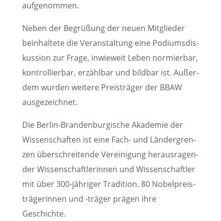
aufgenommen.
Neben der Begrü­ßung der neuen Mitglie­der
beinhal­tete die Veran­stal­tung eine Podiums­dis­
kus­sion zur Frage, inwie­weit Leben normier­bar,
kontrol­lier­bar, erzähl­bar und bildbar ist. Außer­
dem wurden weitere Preis­trä­ger der BBAW
ausgezeichnet.
Die Berlin-Branden­bur­gi­sche Akade­mie der
Wissen­schaf­ten ist eine Fach- und Länder­gren­
zen überschrei­tende Verei­ni­gung heraus­ra­gen­
der Wissen­schaft­le­rin­nen und Wissen­schaft­ler
mit über 300-jähri­ger Tradi­tion. 80 Nobel­preis­
trä­ge­rin­nen und ‑träger prägen ihre
Geschichte.